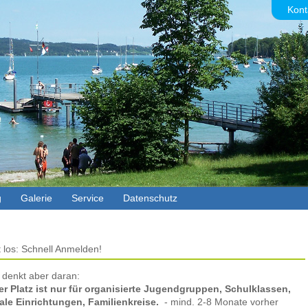
Kont
g
Galerie
Service
Datenschutz
t los: Schnell Anmelden!
e denkt aber daran:
r Platz ist nur für organisierte Jugendgruppen, Schulklassen,
ale Einrichtungen, Familienkreise.
- mind. 2-8 Monate vorher