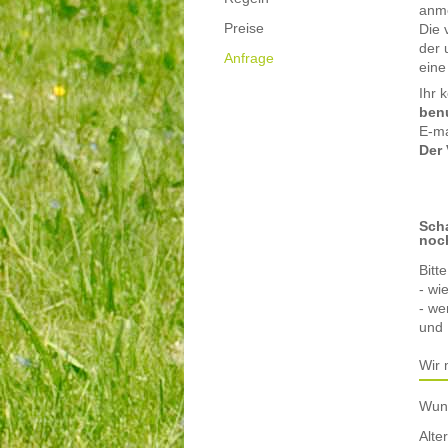
anm
Preise
Die 
der 
Anfrage
eine
Ihr 
ben
E-ma
Der 
Scha
noch
Bitt
- wi
- we
und 
Wir 
Wun
Alte