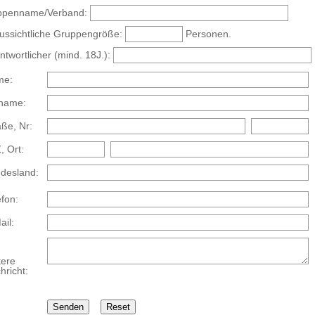
ppenname/Verband:
ussichtliche Gruppengröße:
Personen.
ntwortlicher (mind. 18J.):
me:
name:
aße, Nr:
, Ort:
desland:
efon:
ail:
tere
hricht: