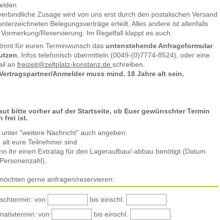
elden
verbindliche Zusage wird von uns erst durch den postalischen Versand
unterzeichneten Belegungsverträge erteilt. Alles andere ist allenfalls
 Vormerkung/Reservierung. Im Regelfall klappt es auch.
könnt für euren Terminwunsch das
untenstehende Anfrageformular
utzen
, Infos telefonisch übermitteln (0049-(0)7774-8524), oder eine
il an
freizeit@zeltplatz-konstanz.de
schreiben.
Vertragspartner/Anmelder muss mind. 18 Jahre alt sein.
ut bitte vorher auf der Startseite, ob Euer gewünschter Termin
 frei ist.
e unter "weitere Nachricht" auch angeben:
e alt eure Teilnehmer sind
nn ihr einen Extratag für den Lageraufbau/-abbau benötigt (Datum
Personenzahl).
möchten gerne anfragen/reservieren:
schtermin: von
bis einschl.
.
rnativtermin: von
bis einschl.
.