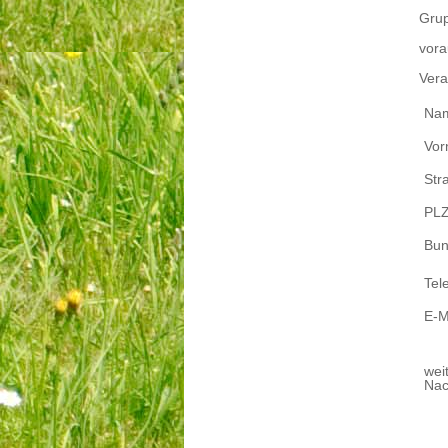
Gru
vora
Vera
Na
Vor
Str
PLZ
Bun
Tel
E-M
wei
Nac