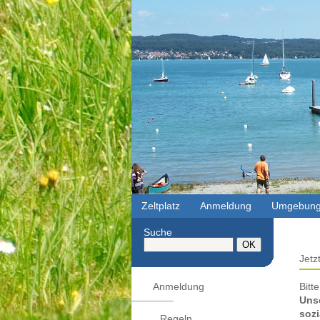
Zeltplatz
Anmeldung
Umgebun
Suche
Jetz
Anmeldung
Bitt
Unse
sozi
Regeln