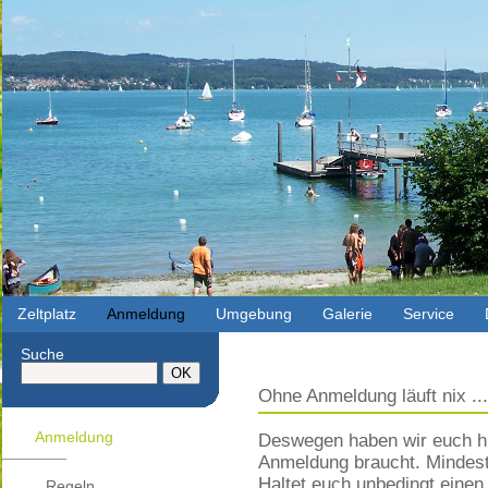
Zeltplatz
Anmeldung
Umgebung
Galerie
Service
Suche
Ohne Anmeldung läuft nix ...
Anmeldung
Deswegen haben wir euch hie
Anmeldung braucht. Mindes
Haltet euch unbedingt einen 
Regeln