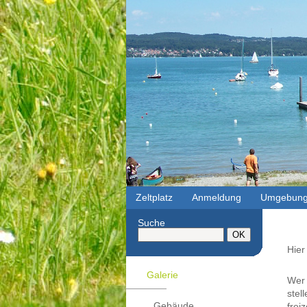
Zeltplatz
Anmeldung
Umgebun
Suche
Hier
Galerie
Wer 
stel
Gebäude
frei