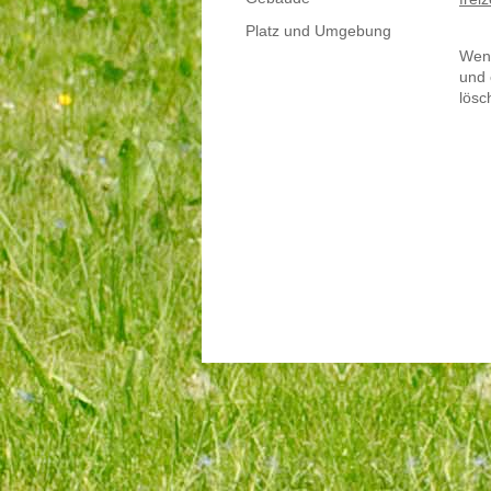
Platz und Umgebung
Wenn
und 
lösc