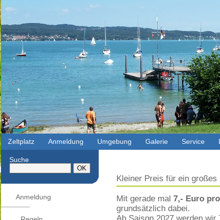
Zeltplatz
Anmeldung
Umgebung
Galerie
Service
Suche
Kleiner Preis für ein großes
Anmeldung
Mit gerade mal
7,- Euro pr
grundsätzlich dabei.
Ab Saison 2027 werden wir 
Regeln