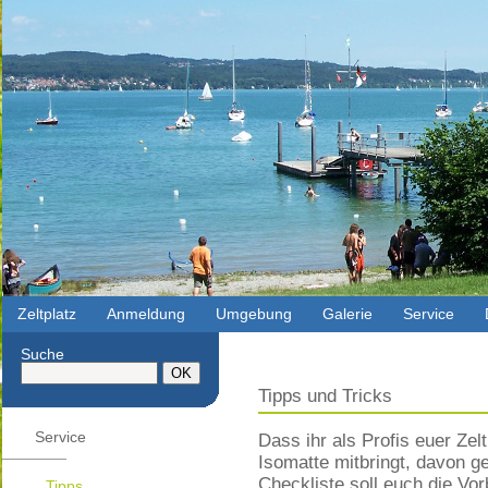
Zeltplatz
Anmeldung
Umgebung
Galerie
Service
Suche
Tipps und Tricks
Service
Dass ihr als Profis euer Zel
Isomatte mitbringt, davon g
Checkliste soll euch die Vor
Tipps